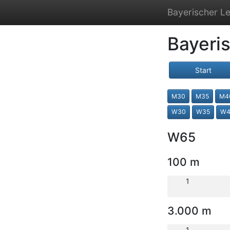
Bayerischer Le
Bayeri
Start
M30
M35
M4
W30
W35
W4
W65
100 m
1
3.000 m
1