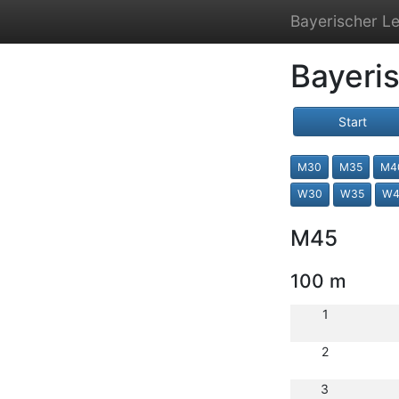
Bayerischer Le
Bayeri
Start
M30
M35
M4
W30
W35
W4
M45
100 m
1
2
3