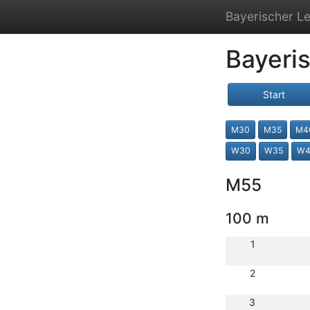
Bayerischer Le
Bayeri
Start
M30
M35
M4
W30
W35
W4
M55
100 m
1
2
3