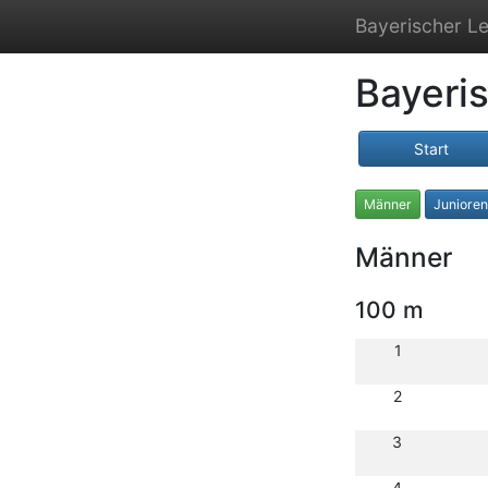
Bayerischer Le
Bayeri
Start
Männer
Juniore
Männer
100 m
1
2
3
4