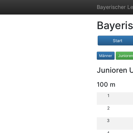
Bayerischer Le
Bayeri
Start
Männer
Juniore
Junioren 
100 m
1
2
3
4