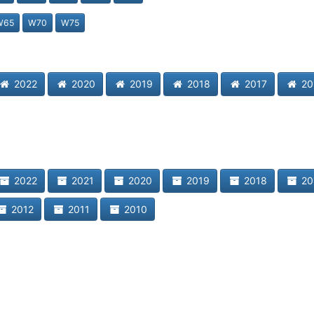
W65
W70
W75
2022
2020
2019
2018
2017
20
2022
2021
2020
2019
2018
20
2012
2011
2010