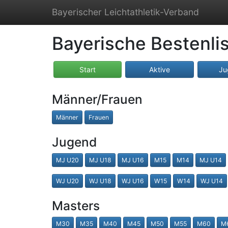
Bayerischer Leichtathletik-Verband
Bayerische Bestenli
Start
Aktive
Ju
Männer/Frauen
Männer
Frauen
Jugend
MJ U20
MJ U18
MJ U16
M15
M14
MJ U14
WJ U20
WJ U18
WJ U16
W15
W14
WJ U14
Masters
M30
M35
M40
M45
M50
M55
M60
M