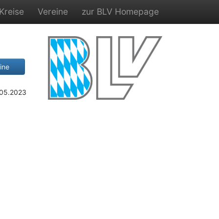
Kreise
Vereine
zur BLV Homepage
ine
.05.2023