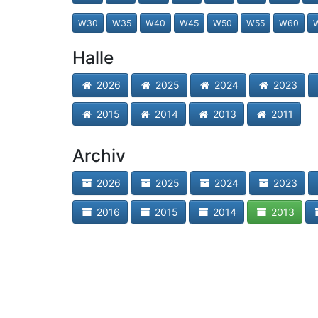
W30
W35
W40
W45
W50
W55
W60
Halle
2026
2025
2024
2023
2015
2014
2013
2011
Archiv
2026
2025
2024
2023
2016
2015
2014
2013