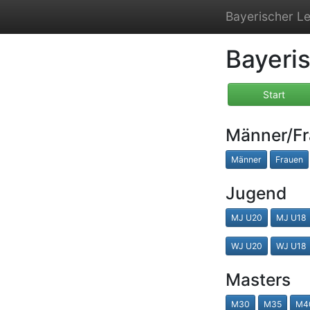
Bayerischer Le
Bayeri
Start
Männer/F
Männer
Frauen
Jugend
MJ U20
MJ U18
WJ U20
WJ U18
Masters
M30
M35
M4