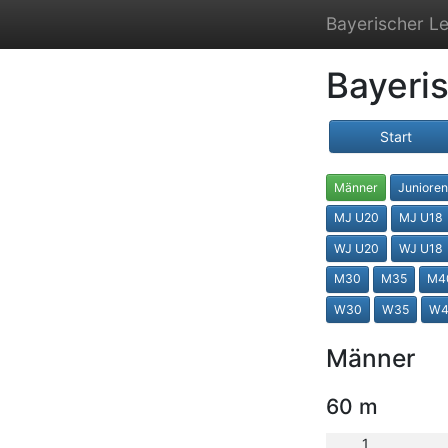
Bayerischer Le
Bayeri
Start
Männer
Juniore
MJ U20
MJ U18
WJ U20
WJ U18
M30
M35
M4
W30
W35
W4
Männer
60 m
1