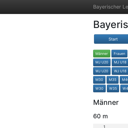
Bayerischer Le
Bayeris
Start
Männer
Frauen
MJ U20
MJ U18
WJ U20
WJ U18
M30
M35
M4
W30
W35
W4
Männer
60 m
1