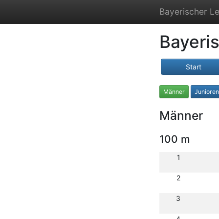
Bayerischer Le
Bayeris
Start
Männer
Juniore
Männer
100 m
1
2
3
4