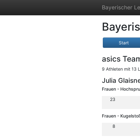
Bayerischer Le
Bayeris
Start
asics Tea
9 Athleten mit 13 
Julia Glaisn
Frauen - Hochspr
23
Frauen - Kugelsto
8