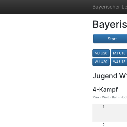
Bayerischer Le
Bayeri
Start
MJ U20
MJ U18
WJ U20
WJ U18
Jugend W
4-Kampf
75m - Weit - Ball - Hoc
1
2