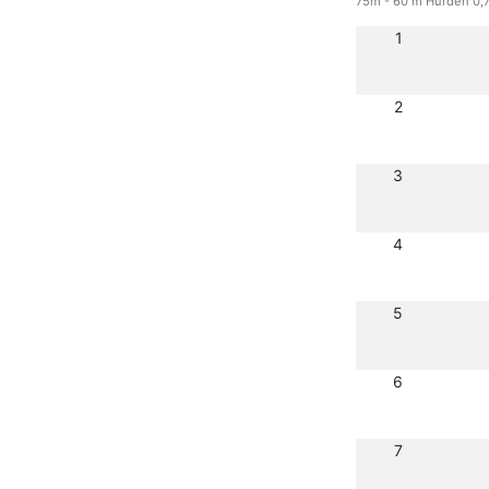
75m - 60 m Hürden 0,7
1
2
3
4
5
6
7