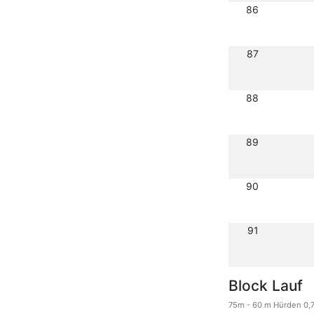
86
87
88
89
90
91
Block Lauf
75m - 60 m Hürden 0,7