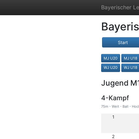
Bayerischer Le
Bayeri
Start
MJ U20
MJ U18
WJ U20
WJ U18
Jugend M
4-Kampf
75m - Weit - Ball - Hoc
1
2