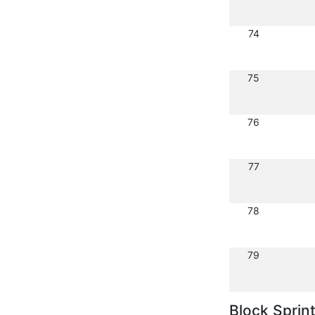
74
75
76
77
78
79
Block Sprin