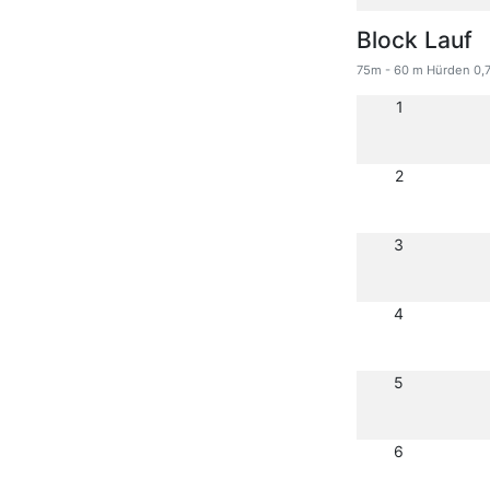
Block Lauf
75m - 60 m Hürden 0,7
1
2
3
4
5
6