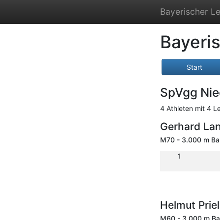
Bayerischer Le
Bayeri
Start
SpVgg Nie
4 Athleten mit 4 L
Gerhard La
M70 - 3.000 m B
1
Helmut Prie
M60 - 3.000 m B