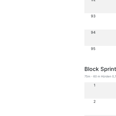
93
94
95
Block Sprin
75m - 60 m Hürden 0,7
1
2