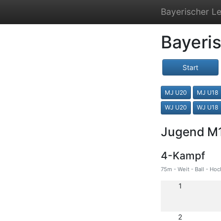
Bayerischer Le
Bayeri
Start
MJ U20
MJ U18
WJ U20
WJ U18
Jugend M
4-Kampf
75m - Weit - Ball - Hoc
1
2