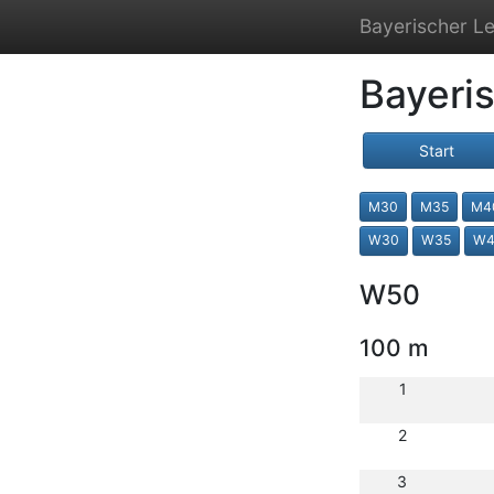
Bayerischer Le
Bayeri
Start
M30
M35
M4
W30
W35
W4
W50
100 m
1
2
3