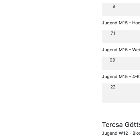
9
Jugend M15 - Ho
71
Jugend M15 - Wei
99
Jugend M15 - 4-
22
Teresa Gött
Jugend W12 - Blo