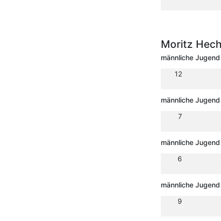
Moritz Hech
männliche Jugend
12
männliche Jugend
7
männliche Jugend
6
männliche Jugend
9