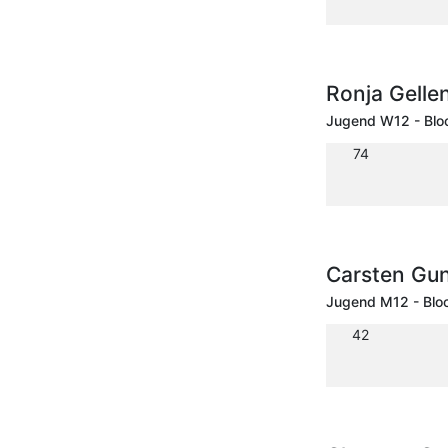
Ronja Gelle
Jugend W12 - Blo
74
Carsten Gu
Jugend M12 - Blo
42