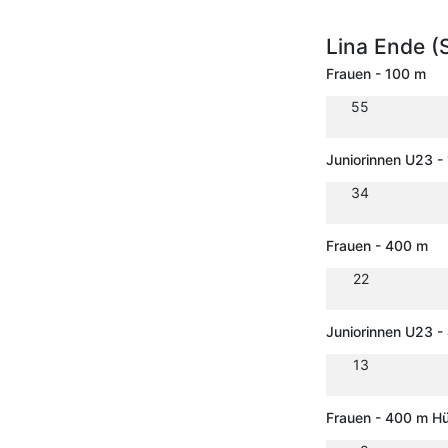
Lina Ende 
Frauen - 100 m
55
Juniorinnen U23 -
34
Frauen - 400 m
22
Juniorinnen U23 -
13
Frauen - 400 m H