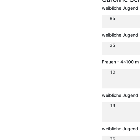
weibliche Jugend
85
weibliche Jugend
35
Frauen - 4x100 m 
10
weibliche Jugend 
19
weibliche Jugend 
36