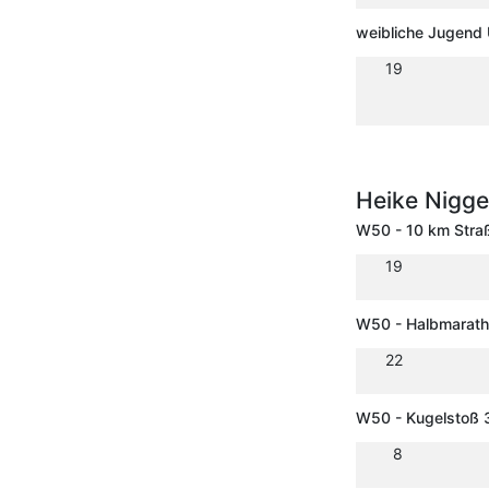
weibliche Jugend 
19
Heike Nigg
W50 - 10 km Stra
19
W50 - Halbmarat
22
W50 - Kugelstoß 
8