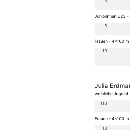
8
Juniorinnen U23 
3
Frauen - 4x100 m 
10
Julia Erdma
weibliche Jugend
110
Frauen - 4x100 m 
10