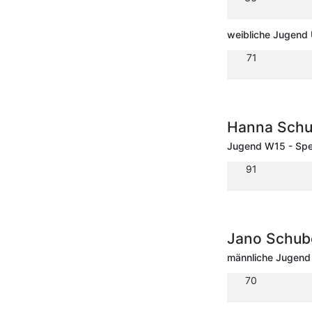
weibliche Jugend 
71
Hanna Schu
Jugend W15 - Spe
91
Jano Schub
männliche Jugend
70