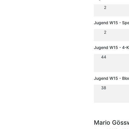
2
Jugend W15 - Spe
2
Jugend W15 - 4-
44
Jugend W15 - Blo
38
Mario Göss