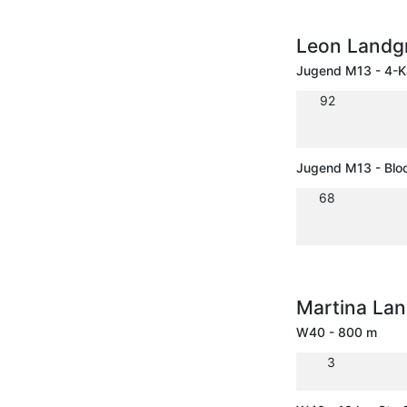
Leon Landg
Jugend M13 - 4-
92
Jugend M13 - Blo
68
Martina Lan
W40 - 800 m
3