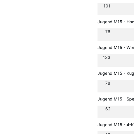
101
Jugend M15 - Ho
76
Jugend M15 - Wei
133
Jugend M15 - Kug
78
Jugend M15 - Spe
62
Jugend M15 - 4-