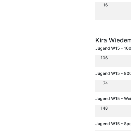
16
Kira Wied
Jugend W15 - 10
106
Jugend W15 - 80
74
Jugend W15 - Wei
148
Jugend W15 - Spe