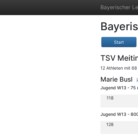
Bayerischer Le
Bayeri
Start
TSV Meiti
12 Athleten mit 68
Marie Busl
Jugend W13 - 75
118
Jugend W13 - 80
128