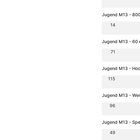
Jugend M13 - 80
14
Jugend M13 - 60 
71
Jugend M13 - Ho
115
Jugend M13 - Wei
96
Jugend M13 - Spe
49