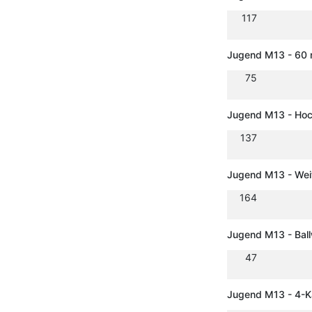
117
Jugend M13 - 60 
75
Jugend M13 - Ho
137
Jugend M13 - Wei
164
Jugend M13 - Ball
47
Jugend M13 - 4-