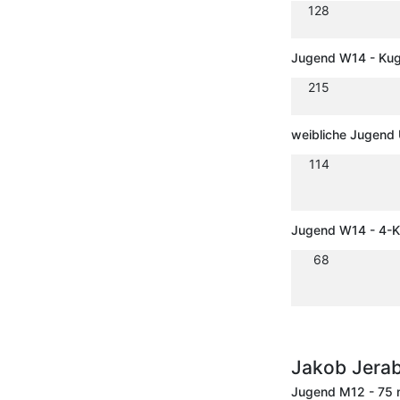
128
Jugend W14 - Kug
215
weibliche Jugend
114
Jugend W14 - 4-
68
Jakob Jera
Jugend M12 - 75