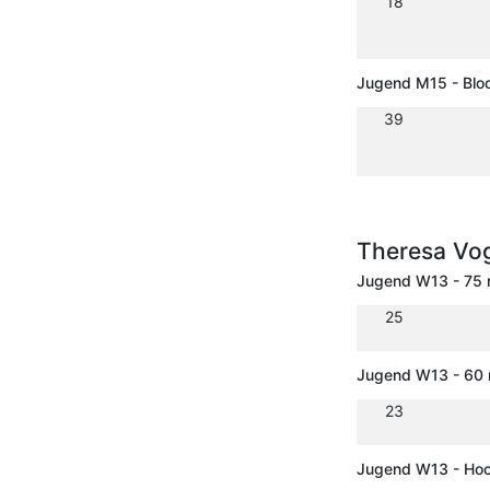
18
Jugend M15 - Bloc
39
Theresa Vo
Jugend W13 - 75
25
Jugend W13 - 60 
23
Jugend W13 - Ho