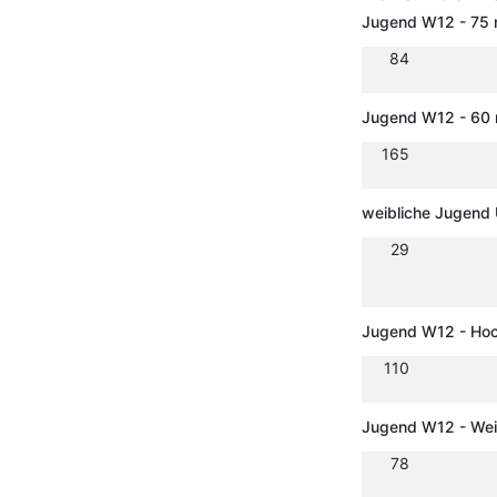
Jugend W12 - 75
84
Jugend W12 - 60 
165
weibliche Jugend 
29
Jugend W12 - Ho
110
Jugend W12 - Wei
78