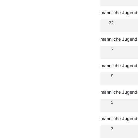
männliche Jugend
22
männliche Jugend 
7
männliche Jugend 
9
männliche Jugend
5
männliche Jugend
3