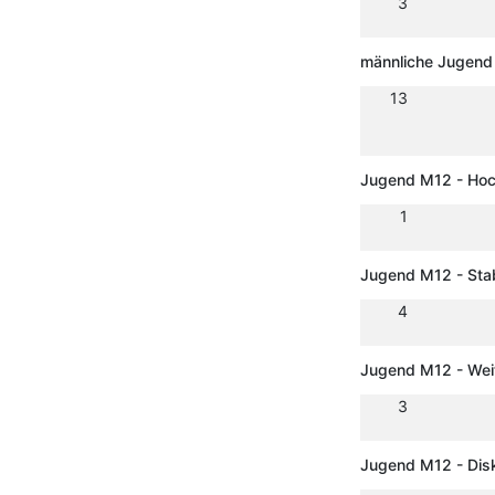
3
männliche Jugend 
13
Jugend M12 - Ho
1
Jugend M12 - St
4
Jugend M12 - Wei
3
Jugend M12 - Dis