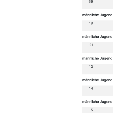
69
männliche Jugend
19
männliche Jugend
21
männliche Jugend
10
männliche Jugend
14
männliche Jugend
5