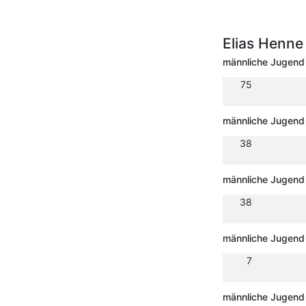
Elias Henn
männliche Jugend
75
männliche Jugend
38
männliche Jugend
38
männliche Jugend
7
männliche Jugend