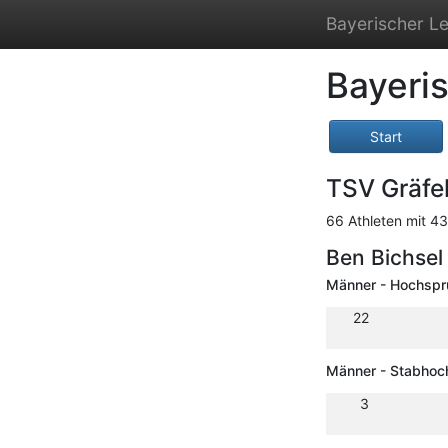
Bayerischer Le
Bayeri
Start
TSV Gräfel
66 Athleten mit 43
Ben Bichse
Männer - Hochsp
22
Männer - Stabhoc
3