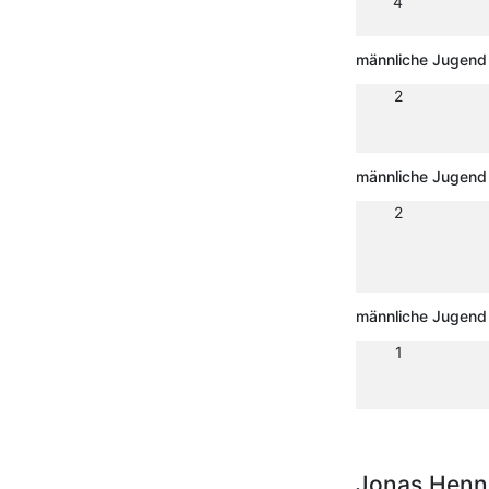
4
männliche Jugend
2
männliche Jugend
2
männliche Jugend
1
Jonas Hen