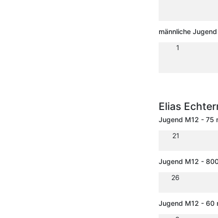
männliche Jugend
1
Elias Echte
Jugend M12 - 75
21
Jugend M12 - 80
26
Jugend M12 - 60 