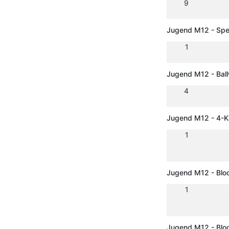
9
Jugend M12 - Spe
1
Jugend M12 - Ball
4
Jugend M12 - 4-
1
Jugend M12 - Bloc
1
Jugend M12 - Blo