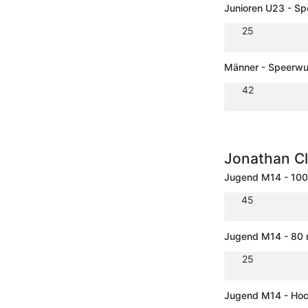
Junioren U23 - Sp
25
Männer - Speerwu
42
Jonathan C
Jugend M14 - 10
45
Jugend M14 - 80 
25
Jugend M14 - Ho