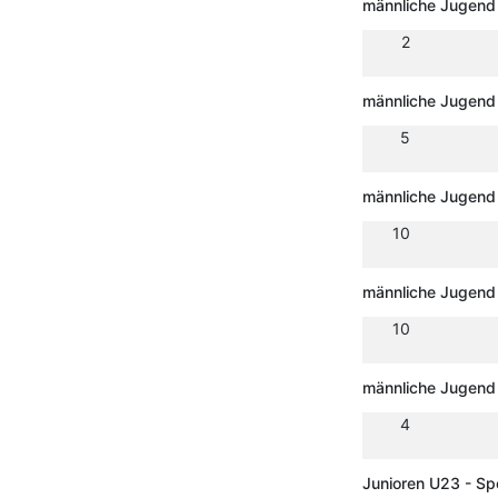
männliche Jugend
2
männliche Jugend
5
männliche Jugend
10
männliche Jugend 
10
männliche Jugend
4
Junioren U23 - Sp